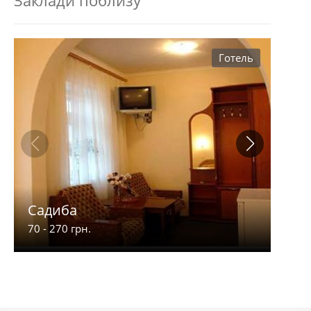
Готель
Садиба
4 С
70 - 270 грн.
250 -