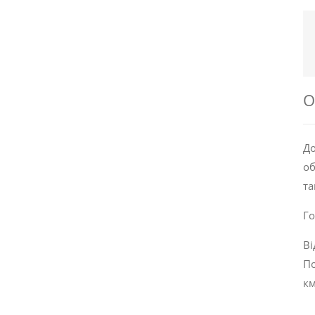
О
До
об
та
Го
Ві
По
км