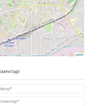
Leaflet
оментарі