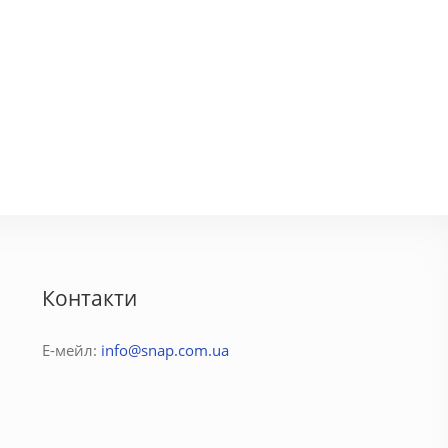
Інтурист
450 грн.
160 - 580 грн.
Контакти
Е-мейл:
info@snap.com.ua