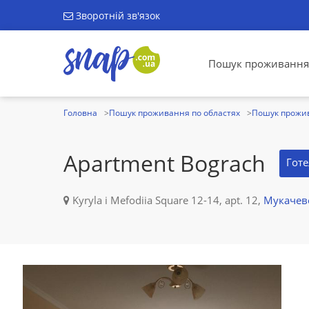
Зворотній зв'язок
Пошук проживання
Головна
Пошук проживання по областях
Пошук прожив
Apartment Bograch
Гот
Kyryla i Mefodiia Square 12-14, apt. 12,
Мукачев