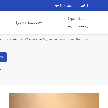
Реклама на сайті
Організація
Тури і подорожі
відпочинку
ання по містах
Усі заклади Мукачеве
Apartment Bograch
ель
е