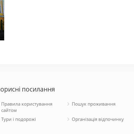
Альфа-Аполон
L&M
150 - 400 грн.
100 - 
орисні посилання
Правила користування
Пошук проживання
сайтом
Тури і подорожі
Організація відпочинку