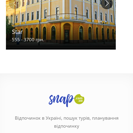
Star
L&
555 - 3700 грн.
100 -
Відпочинок в Україні, пошук турів, планування
відпочинку