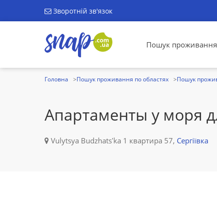
Зворотній зв'язок
Пошук проживання
Головна
Пошук проживання по областях
Пошук прожив
Апартаменты у моря д
Vulytsya Budzhatsʹka 1 квартира 57,
Сергіївка