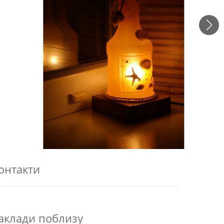
онтакти
аклади поблизу