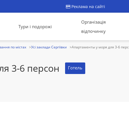
Реклама на сайті
Організація
Тури і подорожі
відпочинку
ання по містах
Усі заклади Сергіївки
Апартаменты у моря для 3-6 пер
ля 3-6 персон
Готель