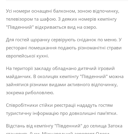
Усі номери оснащені балконом, зоною відпочинку,
телевізором та шафою. З деяких номерів кемпінгу
"Південний" відкривається вид на озеро.
Для гостей щоранку сервірують сніданок по меню. У
ресторані помешкання подають різноманітні страви
європейської кухні.
На території закладу обладнано дитячий ігровий
майданчик. В околицях кемпінгу "Південний" можна
зайнятися різними видами активного відпочинку,
зокрема риболовлею.
Співробітники стійки реєстрації нададуть гостям
туристичну інформацію про довколишні пам'ятки.
Відстань від кемпінгу "Південний" до селища Затока
становить 9 км. Міжнародний аеропорт Одеси