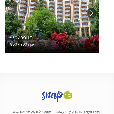
Оризонт
Зол
860 - 900 грн.
230 -
Відпочинок в Україні, пошук турів, планування