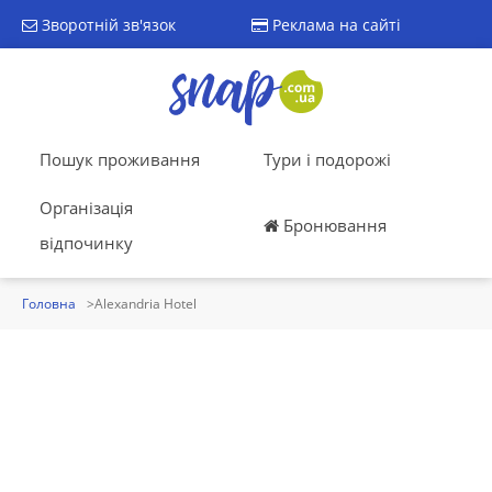
Зворотній зв'язок
Реклама на сайті
Пошук проживання
Тури і подорожі
Організація
Бронювання
відпочинку
Головна
Alexandria Hotel