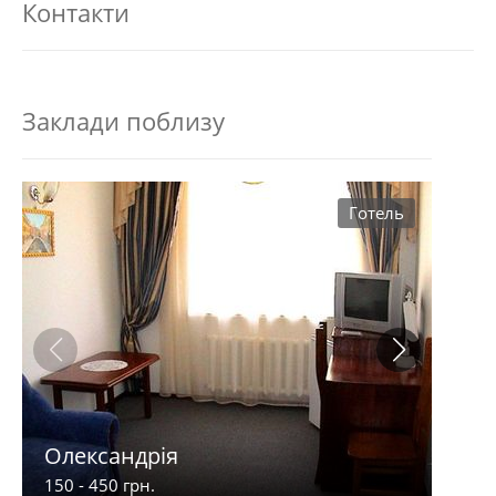
Контакти
Заклади поблизу
Готель
Олександрія
Мот
150 - 450 грн.
110 -