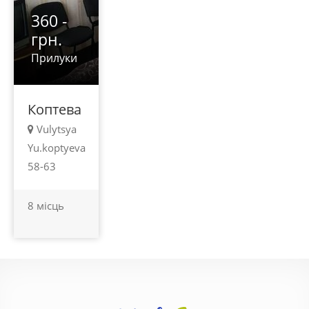
360 -
грн.
Прилуки
Коптева
Vulytsya
Yu.koptyeva
58-63
8 місць