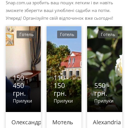
Snap.com.ua зробить ваш пошук легким і ви навіть
зможете зберегти ваші улюблені садиби на потім.
Уперед! Організуйте свій відпочинок вже сьогодні!
Готель
Готель
Готель
150 -
110 -
450
150
550 -
грн.
грн.
грн.
Прилуки
Прилуки
Прилуки
Олександрія
Мотель
Alexandria