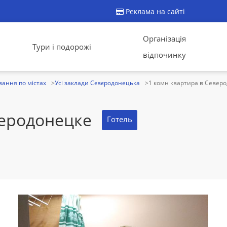
Реклама на сайті
Організація
Тури і подорожі
відпочинку
ання по містах
Усі заклади Сєвєродонецька
1 комн квартира в Север
веродонецке
Готель