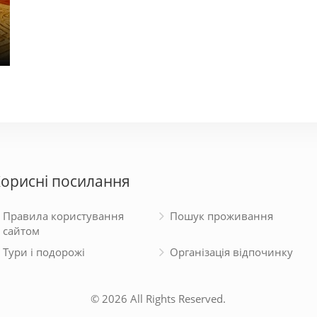
1 komn. kvartira POSUTOChNO!
1ко
300 грн.
500 г
орисні посилання
Правила користування
Пошук проживання
сайтом
Тури і подорожі
Організація відпочинку
© 2026 All Rights Reserved.