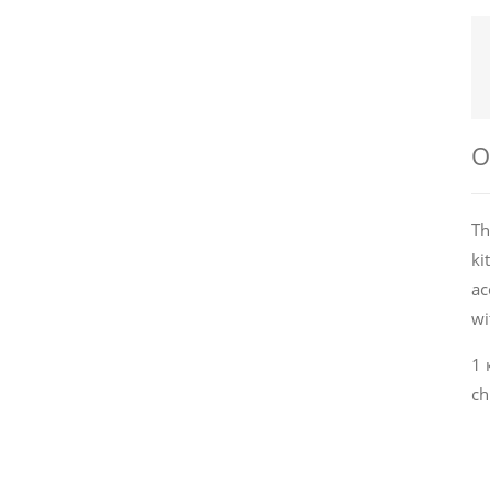
О
Th
ki
ac
wi
1 
ch