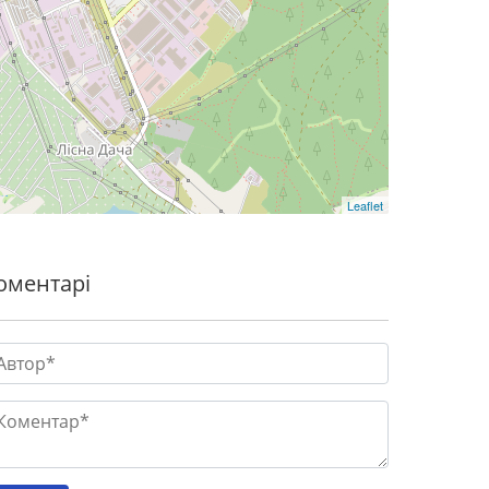
Leaflet
оментарі