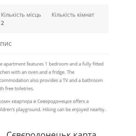
Кількість місць
Кількість кімнат
2
пис
e apartment features 1 bedroom and a fully fitted
tchen with an oven and a fridge. The
commodation also provides a TV and a bathroom
th free toiletries.
комн квартира в Северодонецке offers a
ildren's playground. Hiking can be enjoyed nearby.
Сєвєродонецьк карта