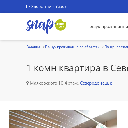
Зворотній зв'язок
Пошук проживання
Головна
Пошук проживання по областях
Пошук прожив
1 комн квартира в Се
Маяковского 10 4 этаж,
Сєвєродонецьк