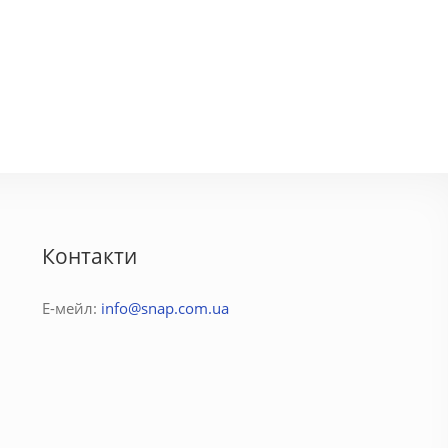
м ТЦАстрон центр
2х комнатна
рн.
600 грн.
Контакти
Е-мейл:
info@snap.com.ua