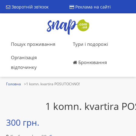
Зворотній зв'язок
Реклама на сайті
Пошук проживання
Тури і подорожі
Організація
Бронювання
відпочинку
Головна
1 komn. kvartira POSUTOChNO!
1 komn. kvartira 
300 грн.