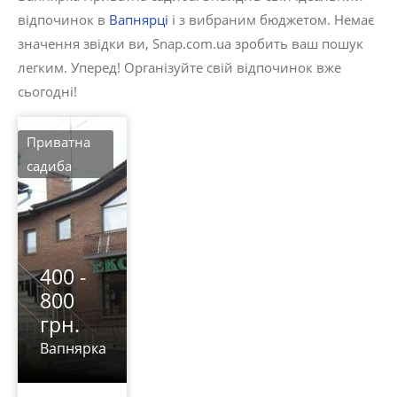
відпочинок в
Вапнярці
і з вибраним бюджетом. Немає
значення звідки ви, Snap.com.ua зробить ваш пошук
легким. Уперед! Організуйте свій відпочинок вже
сьогодні!
Приватна
садиба
400 -
800
грн.
Вапнярка