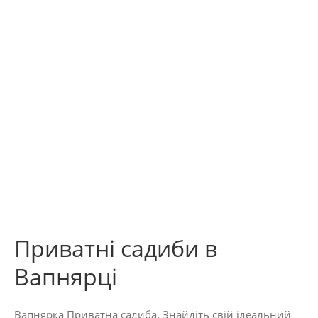
Приватні садиби в
Вапнярці
Вапнярка Приватна садиба. Знайдіть свій ідеальний