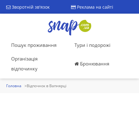
Зворотній зв'язок
Реклама на сайті
Пошук проживання
Тури і подорожі
Організація
Бронювання
відпочинку
Головна
Відпочнок в Вапнярці