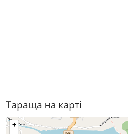
Тараща на карті
+
-