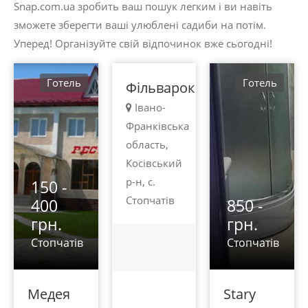
Snap.com.ua зробить ваш пошук легким і ви навіть
грн.
зможете зберегти ваші улюблені садиби на потім.
Стопчатів
Уперед! Організуйте свій відпочинок вже сьогодні!
Готель
Готель
Фільварок
Івано-
Франківська
область,
Косівський
р-н, с.
150 -
Стопчатів
400
850 -
грн.
грн.
Стопчатів
Стопчатів
Медея
Stary