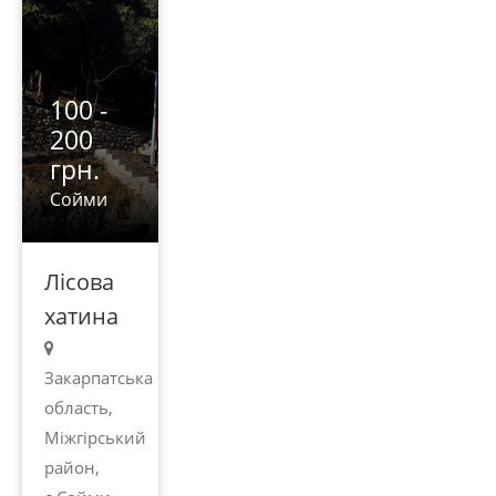
100 -
200
грн.
Сойми
Лісова
хатина
Закарпатська
область,
Міжгірський
район,