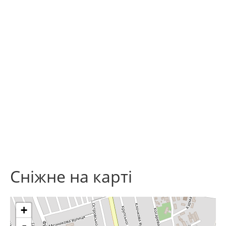
Сніжне на карті
+
-