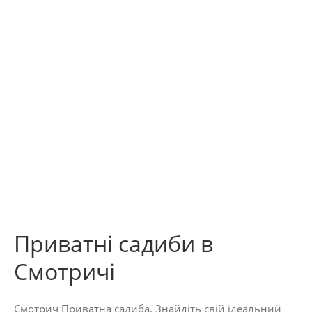
Приватні садиби в
Смотричі
Смотрич Приватна садиба. Знайдіть свій ідеальний