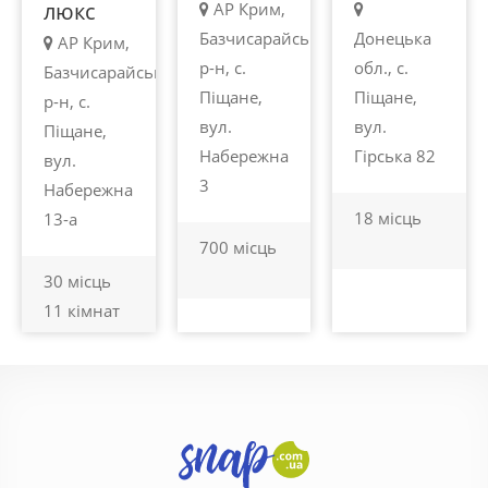
люкс
АР Крим,
Базчисарайський
Донецька
АР Крим,
р-н, с.
обл., с.
Базчисарайський
Піщане,
Піщане,
р-н, с.
вул.
вул.
Піщане,
Набережна
Гірська 82
вул.
3
Набережна
18 місць
13-а
700 місць
30 місць
11 кімнат