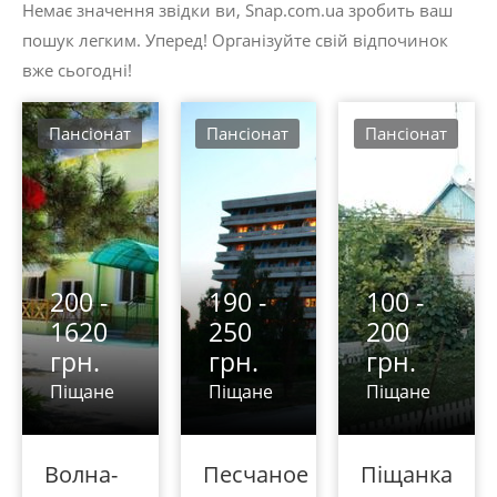
Немає значення звідки ви, Snap.com.ua зробить ваш
пошук легким. Уперед! Організуйте свій відпочинок
вже сьогодні!
Пансіонат
Пансіонат
Пансіонат
200 -
190 -
100 -
1620
250
200
грн.
грн.
грн.
Піщане
Піщане
Піщане
Волна-
Песчаное
Піщанка