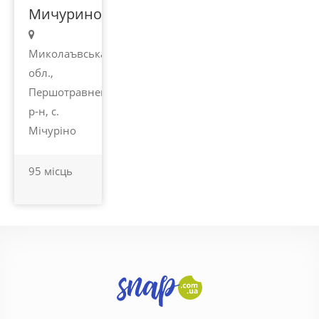
Мичурино
Миколаъвська
обл.,
Першотравневий
р-н, с.
Мічуріно
95 місць