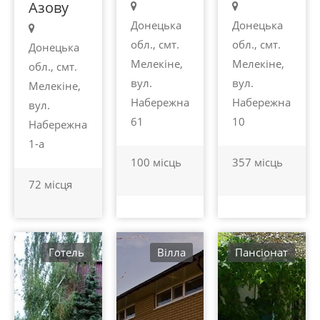
Азову
Донецька
Донецька
обл., смт.
обл., смт.
Донецька
Мелекіне,
Мелекіне,
обл., смт.
вул.
вул.
Мелекіне,
Набережна
Набережна
вул.
61
10
Набережна
1-а
100 місць
357 місць
72 місця
Готель
Вілла
Пансіонат