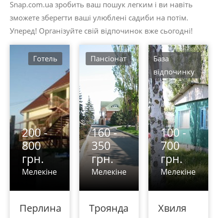
Snap.com.ua зробить ваш пошук легким і ви навіть
зможете зберегти ваші улюблені садиби на потім.
Уперед! Організуйте свій відпочинок вже сьогодні!
Готель
Пансіонат
База
відпочинку
200 -
160 -
100 -
800
350
700
грн.
грн.
грн.
Мелекіне
Мелекіне
Мелекіне
Перлина
Троянда
Хвиля