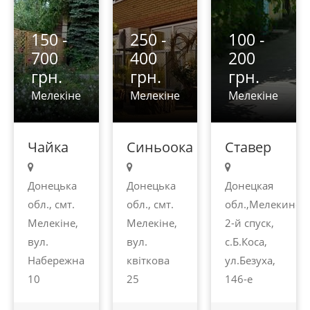
150 -
250 -
100 -
700
400
200
грн.
грн.
грн.
Мелекіне
Мелекіне
Мелекіне
Чайка
Синьоока
Ставер
Донецька
Донецька
Донецкая
обл., смт.
обл., смт.
обл.,Мелекино,
Мелекіне,
Мелекіне,
2-й спуск,
вул.
вул.
с.Б.Коса,
Набережна
квіткова
ул.Безуха,
10
25
146-е