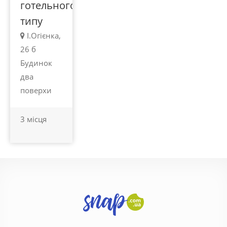
готельного
типу
І.Огієнка,
26 б
Будинок
два
поверхи
3 місця