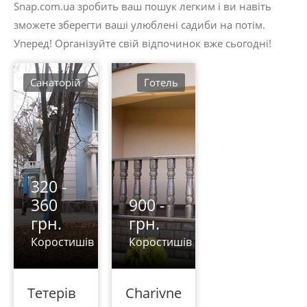
Snap.com.ua зробить ваш пошук легким і ви навіть
зможете зберегти ваші улюблені садиби на потім.
Уперед! Організуйте свій відпочинок вже сьогодні!
Санаторій
Готель
320 -
360
900 -
грн.
грн.
Коростишів
Коростишів
Тетерів
Charivne