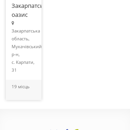
Закарпатський
оазис
Закарпатська
область,
Мукачівський
р-н,
с. Карпати,
31
19 місць