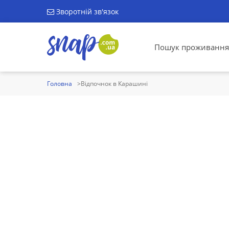
Зворотній зв'язок
Пошук проживання
Головна
Відпочнок в Карашині