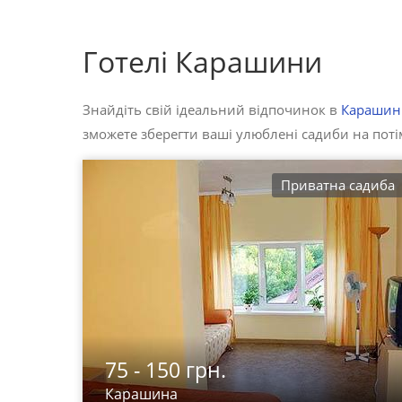
Готелі Карашини
Знайдіть свій ідеальний відпочинок в
Карашин
зможете зберегти ваші улюблені садиби на потім
Приватна садиба
75 - 150 грн.
Карашина