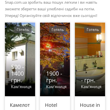
Snap.com.ua зробить ваш пошук легким і ви навіть
зможете зберегти ваші улюблені садиби на потім.
Уперед! Організуйте свій відпочинок вже сьогодні!
Готель
Готель
Готель
500 -
1400
1900 -
грн.
грн.
- грн.
Кам'яниця
Кам'яниця
Кам'яниця
Камелот
Hotel
House in