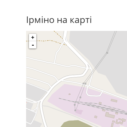
Ірміно на карті
+
-