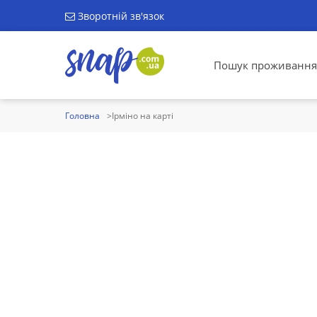
Зворотній зв'язок
Пошук проживання
Головна
Ірміно на карті