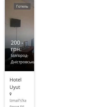
Готель
200 -
грн.
Білгород-
Дністровський
Hotel
Uyut
Izmail's'ka
Street 56