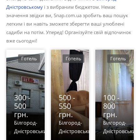
Дністровському
і з вибраним бюджетом. Немає
значення звідки ви, Snap.com.ua зробить ваш пошук
легким і ви навіть зможете зберегти ваші улюблені
садиби на потім. Уперед! Організуйте свій відпочинок
вже сьогодні!
Готель
Готель
Готель
300 -
500 -
100 -
500
550
800
грн.
грн.
грн.
Білгород-
Білгород-
Білгород-
Дністровський
Дністровський
Дністровський