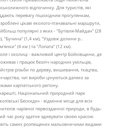
рськолижного відпочинку. Для туристів, які
ддають перевагу пішохідним прогулянкам,
зроблені цікаві еколого-пізнавальні маршрути,
йбільш популярні з яких - "Бутівля-Майдан" (28
), "Бучина" (1,4 км), "Уздовж долини р..
м'янки" (4 км ) та "Лопата" (12 км).
оле і околиці - важливий центр Бойківщини, де
оживає і працює безліч народних умільців,
йстрів різьби по дереву, вишивання, ткацтва,
нчарства, чиї вироби цінуються далеко за
жами карпатського регіону.
 нарешті, Національний природний парк
колівські Бескиди» - відмінне місце для всіх
нителів чарівної первозданної природи, в будь-
ий час року здатне здивувати своєю красою
авіть самих розпещених мальовничими видами