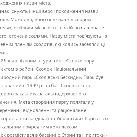
ходження назви міста.
нак існують і інші версії походження назви
оле. Можливо, воно пов'язане зі словом
келя», оскільки місцевість, в якій розташоване
сто, оточена скелями. Назву міста пов'язують і з
евнім плем'ям сколотів, які колись заселяли ці
млі.
йбільш цікавим з туристичної точки зору
'єктом в районі Сколе є Національний
иродний парк «Сколівські Бескиди». Парк був
снований в 1999 р. на базі Сколівського
сового заказника загальнодержавного
ачення. Мета створення парку полягала у
ереженні, відновленні та раціональне
користання ландшафтів Українських Карпат з їх
нікальним природним комплексом.
рк розмістився в басейні р.Стрий та її притоки -