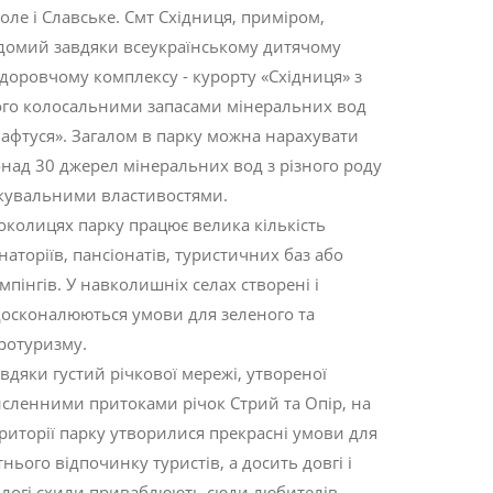
оле і Славське. Смт Східниця, приміром,
домий завдяки всеукраїнському дитячому
доровчому комплексу - курорту «Східниця» з
го колосальними запасами мінеральних вод
афтуся». Загалом в парку можна нарахувати
над 30 джерел мінеральних вод з різного роду
кувальними властивостями.
околицях парку працює велика кількість
наторіїв, пансіонатів, туристичних баз або
мпінгів. У навколишніх селах створені і
осконалюються умови для зеленого та
ротуризму.
вдяки густий річкової мережі, утвореної
сленними притоками річок Стрий та Опір, на
риторії парку утворилися прекрасні умови для
тнього відпочинку туристів, а досить довгі і
логі схили приваблюють сюди любителів