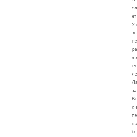
од
ет
У 
зг
по
ра
ар
су
ле
Ла
за
Во
кн
пе
во
їх