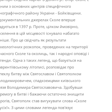
ним з основних центрів специфічного
нографічного району України - Бойківщини.
документальних джерелах Сколе вперше
адується в 1397 р. Проте, цілком ймовірно,
селення в цій місцевості існувало набагато
ніше. Про це свідчать як результати
хеологічних розкопок, проведених на території
часного Сколе та околиць, так і народні оповіді і
генди. Одна з таких легенд, що базується на
врентіївському літописі, розповідає про
пеклу битву між Святославом і Святополком
лодимировичем, спадкоємцями київського
язя Володимира Святославовича. Здобувши
ремогу в битві і бажаючи остаточно знищити
рогів, Святополк став вигукувати слова «Сколе
 усіх!». З цими словами легенда пов'язує