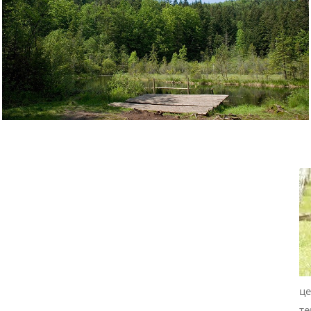
це
те