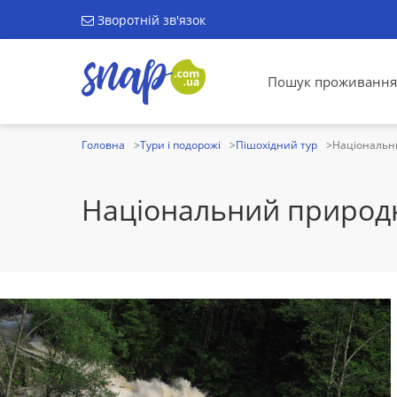
Зворотній зв'язок
Пошук проживання
Головна
Тури і подорожі
Пішохідний тур
Національни
Національний природн