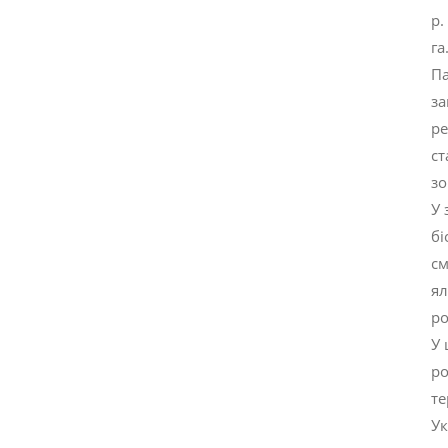
р.
га
Па
за
ре
ст
зо
У 
бі
см
ял
ро
У 
ро
те
Ук