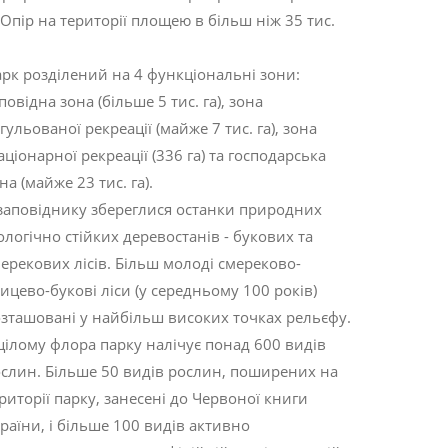
 Опір на території площею в більш ніж 35 тис.
.
рк розділений на 4 функціональні зони:
повідна зона (більше 5 тис. га), зона
гульованої рекреації (майже 7 тис. га), зона
аціонарної рекреації (336 га) та господарська
на (майже 23 тис. га).
заповіднику збереглися останки природних
ологічно стійких деревостанів - букових та
ерекових лісів. Більш молоді смереково-
ицево-букові ліси (у середньому 100 років)
зташовані у найбільш високих точках рельєфу.
цілому флора парку налічує понад 600 видів
слин. Більше 50 видів рослин, поширених на
риторії парку, занесені до Червоної книги
раїни, і більше 100 видів активно