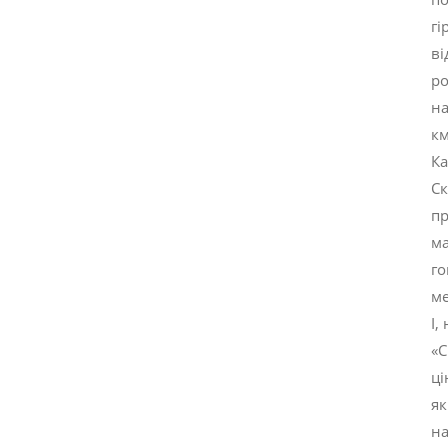
гі
ві
ро
на
км
Ка
Ск
пр
ма
го
ме
І,
«С
ці
як
н