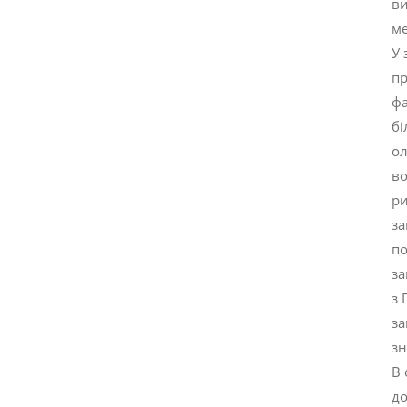
ви
ме
У 
пр
фа
бі
ол
во
ри
за
по
за
з 
за
зн
В 
до