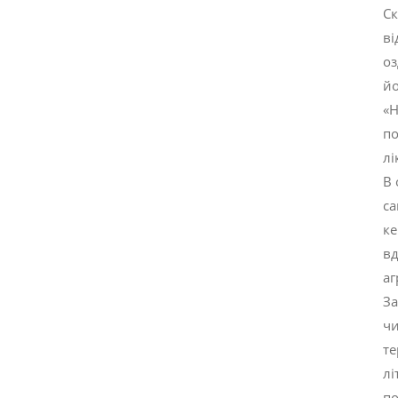
Ск
ві
оз
йо
«Н
по
лі
В 
са
ке
вд
аг
За
чи
те
лі
по