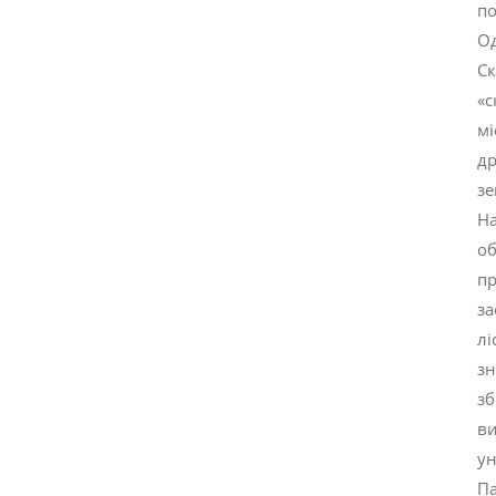
по
Од
Ск
«с
мі
др
зе
На
об
пр
за
лі
зн
зб
ви
у
Па