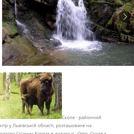
Сколе - районний
нтр у Львівській області, розташоване на
риторії Східних Карпат в долині р.. Опір. Сколе є