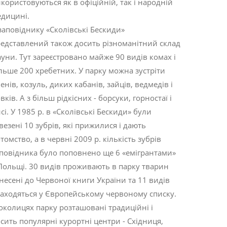
користовуються як в офіційній, так і народній
дицині.
заповіднику «Сколівські Бескиди»
едставлений також досить різноманітний склад
уни. Тут зареєстровано майже 90 видів комах і
льше 200 хребетних. У парку можна зустріти
енів, козуль, диких кабанів, зайців, ведмедів і
вків. А з більш рідкісних - борсуки, горностаї і
сі. У 1985 р. в «Сколівські Бескиди» були
везені 10 зубрів, які прижилися і дають
томство, а в червні 2009 р. кількість зубрів
повідника було поповнено ще 6 «емігрантами»
Польщі. 30 видів проживають в парку тварин
несені до Червоної книги України та 11 видів
аходяться у Європейському червоному списку.
околицях парку розташовані традиційні і
сить популярні курортні центри - Східниця,