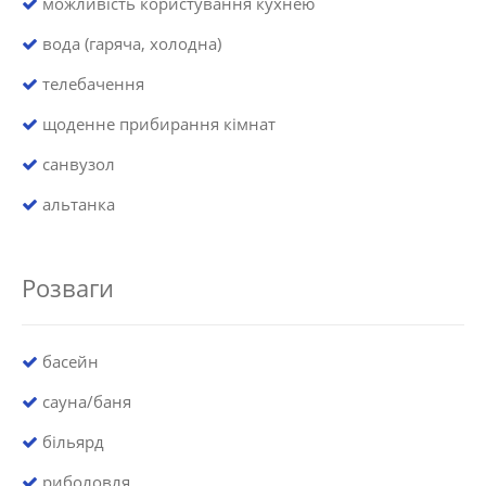
можливість користування кухнею
вода (гаряча, холодна)
телебачення
щоденне прибирання кімнат
санвузол
альтанка
Розваги
басейн
сауна/баня
більярд
риболовля