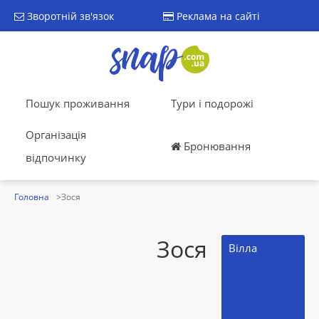
Зворотній зв'язок
Реклама на сайті
Пошук проживання
Тури і подорожі
Організація
Бронювання
відпочинку
Головна
Зося
Зося
Вілла