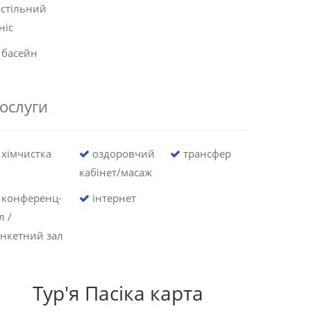
стільний
ніс
басейн
ослуги
хімчистка
оздоровчий
трансфер
кабінет/масаж
конференц-
інтернет
л /
нкетний зал
Тур'я Пасіка карта