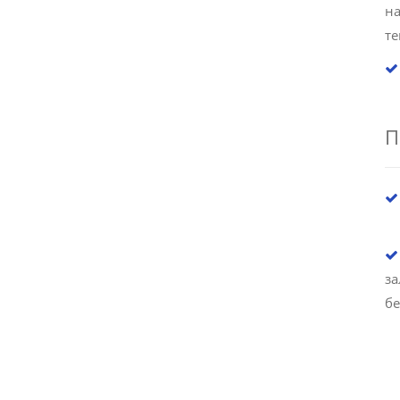
на
те
П
за
бе