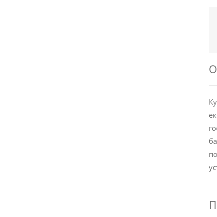
О
Ку
ек
го
ба
по
ус
П