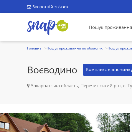
Зворотній зв'язок
Пошук проживання
Головна
Пошук проживання по областях
Пошук прожив
Воєводино
Комплекс відпочинк
Закарпатська область, Перечинський р-н, с. Т