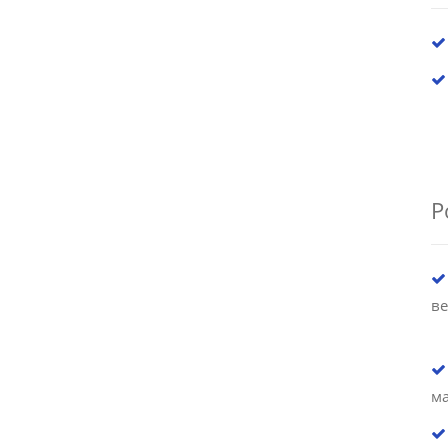
Р
ве
м