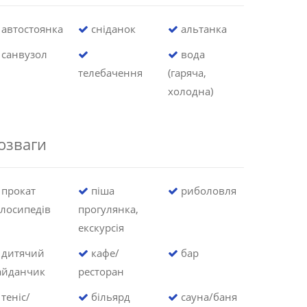
автостоянка
сніданок
альтанка
санвузол
вода
телебачення
(гаряча,
холодна)
озваги
прокат
піша
риболовля
лосипедів
прогулянка,
екскурсія
дитячий
кафе/
бар
айданчик
ресторан
теніс/
більярд
сауна/баня