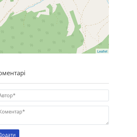
Leaflet
оментарі