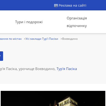
Реклама на сайті
Організація
Тури і подорожі
відпочинку
ання по містах
Усі заклади Тур'ї Пасіки
Воєводино
у
ур'я Пасіка, урочище Воєводино,
Тур'я Пасіка