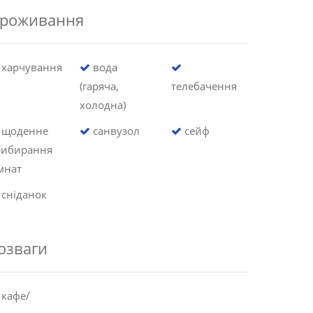
роживання
харчування
вода
(гаряча,
телебачення
холодна)
щоденне
санвузол
сейф
рибирання
мнат
сніданок
озваги
кафе/