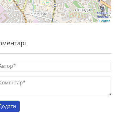
Leaflet
оментарі