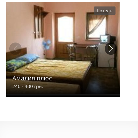
Готель
Амалия плюс
Лот
240 - 400 грн.
200 -