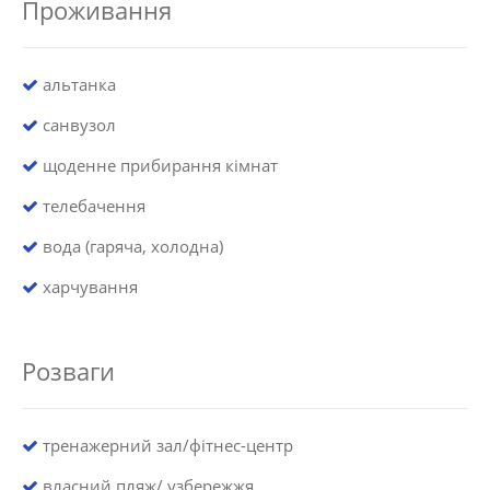
Проживання
альтанка
санвузол
щоденне прибирання кімнат
телебачення
вода (гаряча, холодна)
харчування
Розваги
тренажерний зал/фітнес-центр
власний пляж/ узбережжя