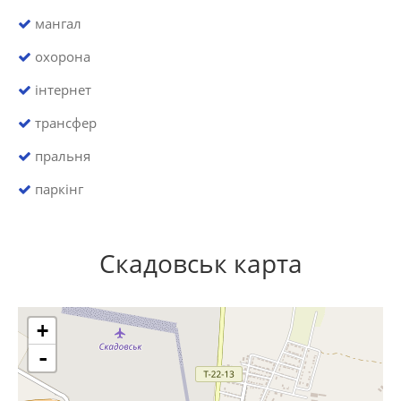
мангал
охорона
інтернет
трансфер
пральня
паркінг
Скадовськ карта
+
-