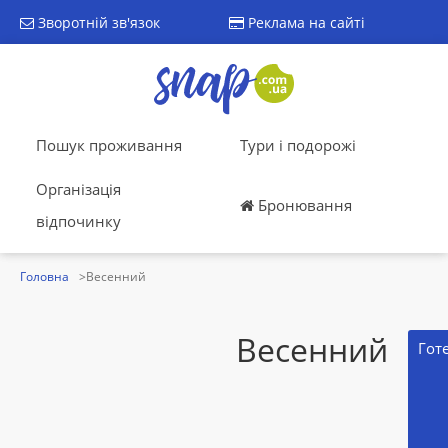
Зворотній зв'язок
Реклама на сайті
Пошук проживання
Тури і подорожі
Організація
Бронювання
відпочинку
Головна
Весенний
Весенний
Гот