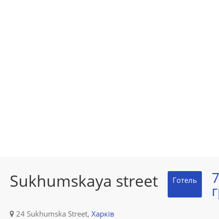
Sukhumskaya street
Готель
г
24 Sukhumska Street,
Харків