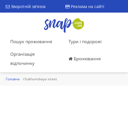
Зворотній зв'язок
Реклама на сайті
Пошук проживання
Тури і подорожі
Організація
Бронювання
відпочинку
Головна
Sukhumskaya street