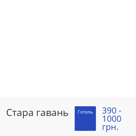
390 -
Стара гавань
Готель
1000
грн.