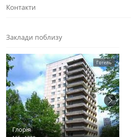
Контакти
Заклади поблизу
Готель
Глорія
City