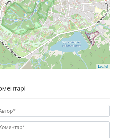
Leaflet
оментарі