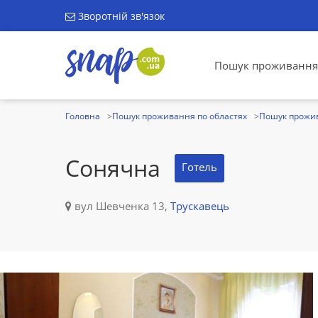
Зворотній зв'язок
Пошук проживання
Головна
Пошук проживання по областях
Пошук прожив
Сонячна
Готель
вул Шевченка 13,
Трускавець