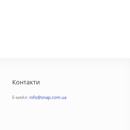
ла Жасмин
У Олега
250 грн.
130 - 250 грн.
Контакти
Е-мейл:
info@snap.com.ua