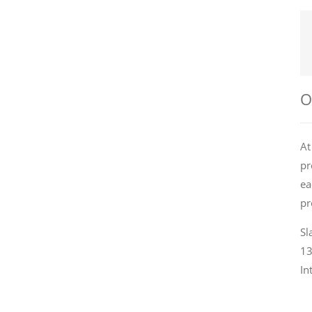
О
At
pr
ea
pr
Sl
13
In