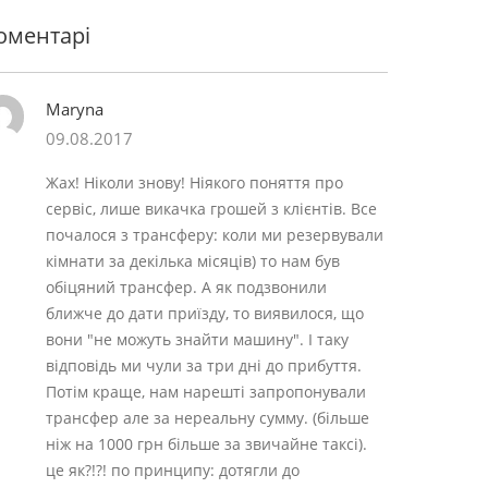
оментарі
Maryna
09.08.2017
Жах! Ніколи знову! Ніякого поняття про
сервіс, лише викачка грошей з клієнтів. Все
почалося з трансферу: коли ми резервували
кімнати за декілька місяців) то нам був
обіцяний трансфер. А як подзвонили
ближче до дати приїзду, то виявилося, що
вони "не можуть знайти машину". І таку
відповідь ми чули за три дні до прибуття.
Потім краще, нам нарешті запропонували
трансфер але за нереальну сумму. (більше
ніж на 1000 грн більше за звичайне таксі).
це як?!?! по принципу: дотягли до