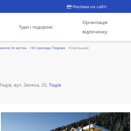
Реклама на сайті
Організація
Тури і подорожі
відпочинку
ання по містах
Усі заклади Тюдова
Сокільське
Тюдів, вул. Зелена, 20,
Тюдів