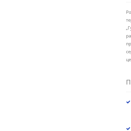
Ро
те
„Г
ра
пр
се
це
П