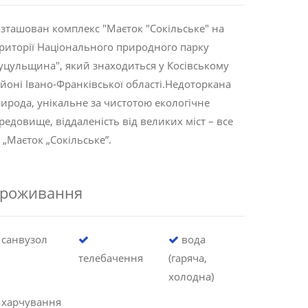
зташован комплекс "Маєток "Сокільське" на
риторії Національного природного парку
уцульщина", який знаходиться у Косівському
йоні Івано-Франківської області.Недоторкана
ирода, унікальне за чистотою екологічне
редовище, віддаленість від великих міст – все
 „Маєток „Сокільське”.
роживання
санвузол
вода
телебачення
(гаряча,
холодна)
харчування