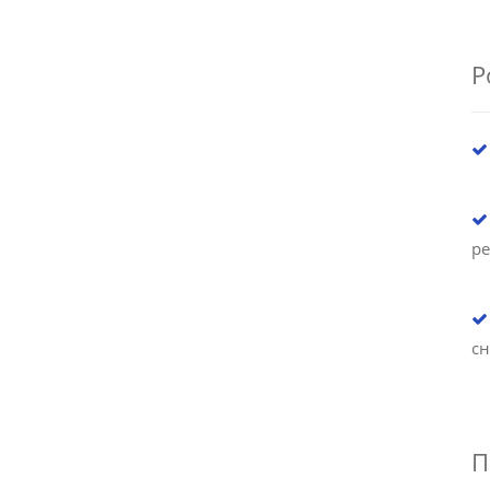
Р
ре
с
П