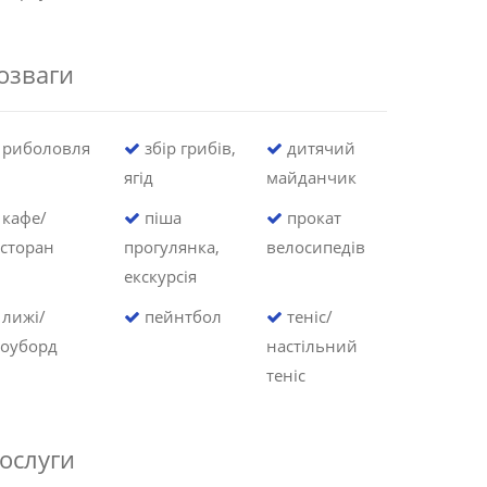
озваги
риболовля
збір грибів,
дитячий
ягід
майданчик
кафе/
піша
прокат
сторан
прогулянка,
велосипедів
екскурсія
лижі/
пейнтбол
теніс/
ноуборд
настільний
теніс
ослуги