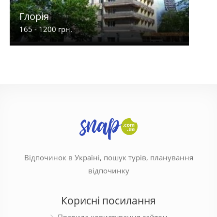
Глорія
City
165 - 1200 грн.
450 -
Відпочинок в Україні, пошук турів, планування
відпочинку
Корисні посилання
Правила користування сайтом