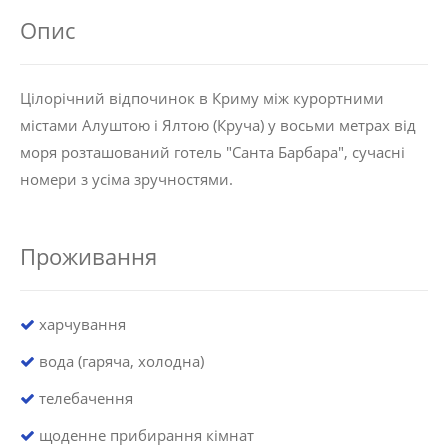
Опис
Цілорічний відпочинок в Криму між курортними
містами Алуштою і Ялтою (Круча) у восьми метрах від
моря розташований готель "Санта Барбара", сучасні
номери з усіма зручностями.
Проживання
харчування
вода (гаряча, холодна)
телебачення
щоденне прибирання кімнат