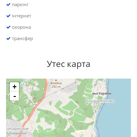
паркінг
інтернет
охорона
трансфер
Утес карта
+
-