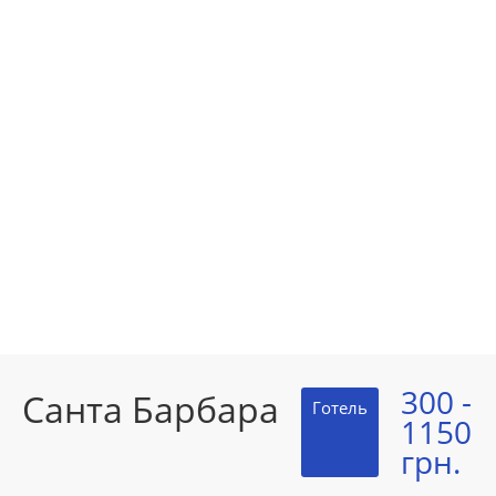
300 -
Санта Барбара
Готель
1150
грн.