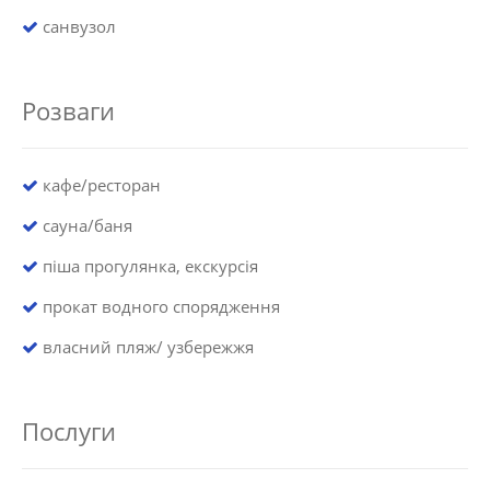
санвузол
Розваги
кафе/ресторан
сауна/баня
піша прогулянка, екскурсія
прокат водного спорядження
власний пляж/ узбережжя
Послуги