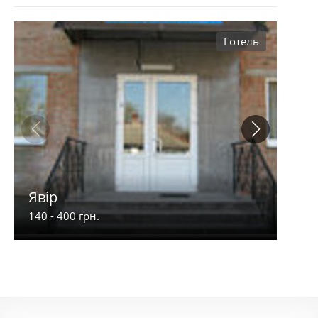
Готель
Явір
Рів'
140 - 400 грн.
470 -