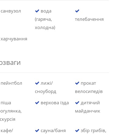
санвузол
вода
(гаряча,
телебачення
холодна)
харчування
озваги
пейнтбол
лижі/
прокат
сноуборд
велосипедів
піша
верхова їзда
дитячий
огулянка,
майданчик
скурсія
кафе/
сауна/баня
збір грибів,