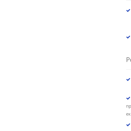
Р
пр
ек