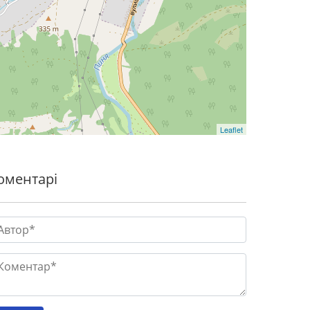
Leaflet
оментарі