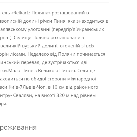
тель «Reikartz Поляна» розташований в
вописній долині річки Пиня, яка знаходиться в
алявському улоговині (передгір’я Українських
рпат). Селище Поляна розташоване в
величкій вузький долині, оточеній зі всіх
орін лісами. Недалеко від Поляни починається
инський перевал, де зустрічаються дві
чки:Мала Пиня з Великою Пинею. Селище
аходиться по обидві сторони міжнародної
аси Київ-7Львів-Чоп, в 10 км від районного
нтру- Сваляви, на висоті 320 м над рівнем
ря.
роживання