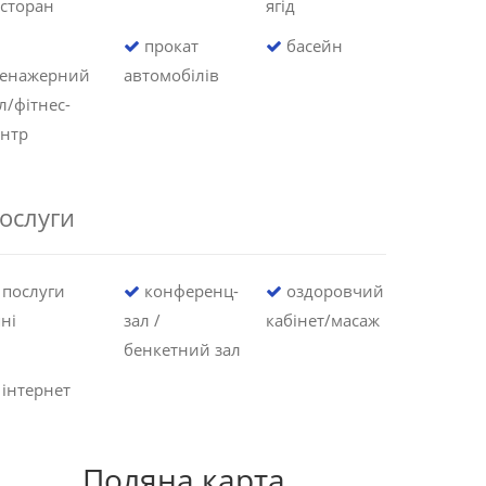
сторан
ягід
прокат
басейн
ренажерний
автомобілів
л/фітнес-
ентр
ослуги
послуги
конференц-
оздоровчий
ні
зал /
кабінет/масаж
бенкетний зал
інтернет
Поляна карта