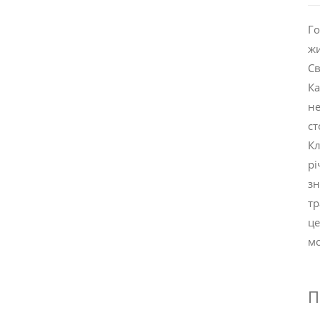
Го
жи
Св
Ка
не
ст
Кл
рі
зн
тр
це
мо
П