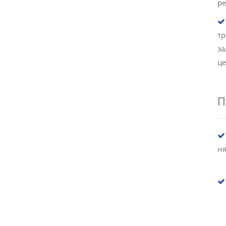
ре
т
за
ц
П
ня