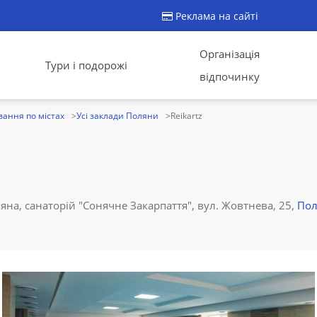
Реклама на сайті
Організація
Тури і подорожі
відпочинку
ання по містах
Усі заклади Поляни
Reikartz
яна, санаторій "Сонячне Закарпаття", вул. Жовтнева, 25,
Пол