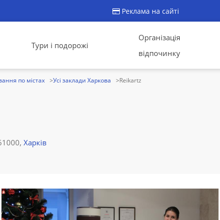
Реклама на сайті
Організація
Тури і подорожі
відпочинку
ання по містах
Усі заклади Харкова
Reikartz
 61000,
Харків