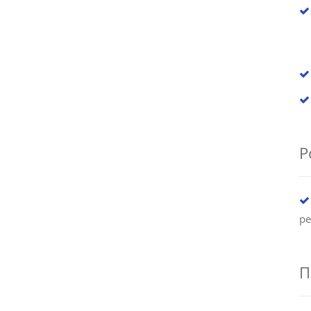
Р
ре
П