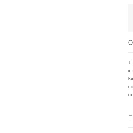
О
Це
іс
Бл
по
но
П