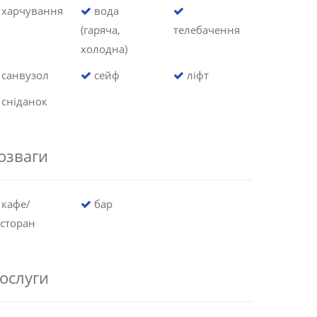
харчування
вода
(гаряча,
телебачення
холодна)
санвузол
сейф
ліфт
сніданок
озваги
кафе/
бар
сторан
ослуги