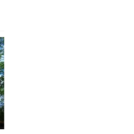
Готель
City Club
Київ
450 - 880 грн.
415 - 