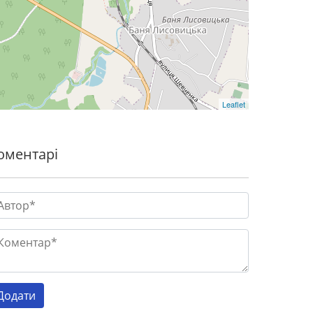
Leaflet
оментарі