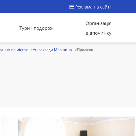
Реклама на сайті
Організація
Тури і подорожі
відпочинку
ання по містах
Усі заклади Моршина
Пролісок