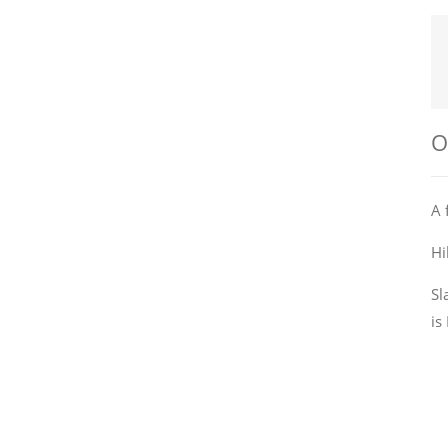
О
A 
Hi
Sl
is