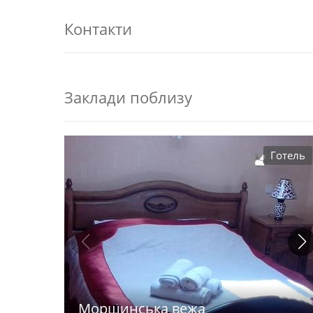
Контакти
Заклади поблизу
Готель
Моршинська вежа