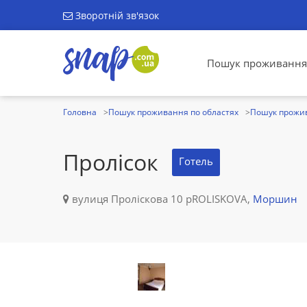
Зворотній зв'язок
Пошук проживання
Головна
Пошук проживання по областях
Пошук прожив
Пролісок
Готель
вулиця Проліскова 10 pROLISKOVA,
Моршин