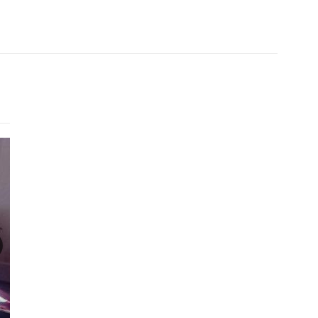
Готель
Будинок
У Та