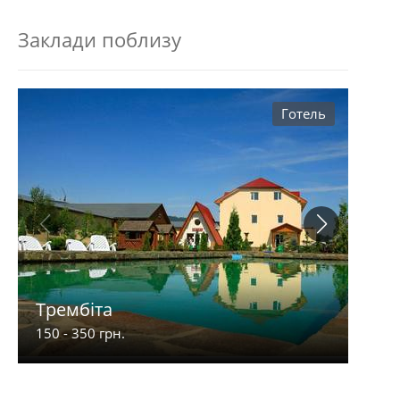
Заклади поблизу
Готель
Трембіта
VIP
150 - 350 грн.
350 -