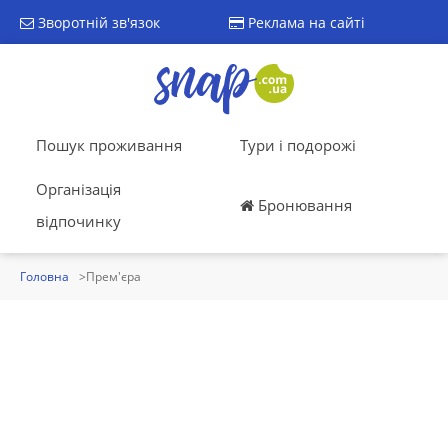
Зворотній зв'язок
Реклама на сайті
Пошук проживання
Тури і подорожі
Організація
Бронювання
відпочинку
Головна
Прем'єра