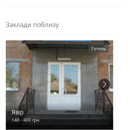
Заклади поблизу
Готель
Явір
Рів'
140 - 400 грн.
470 -