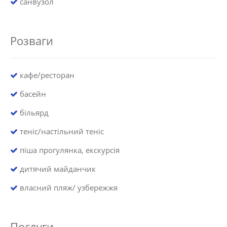
санвузол
Розваги
кафе/ресторан
басейн
більярд
теніс/настільний теніс
піша прогулянка, екскурсія
дитячий майданчик
власний пляж/ узбережжя
Послуги