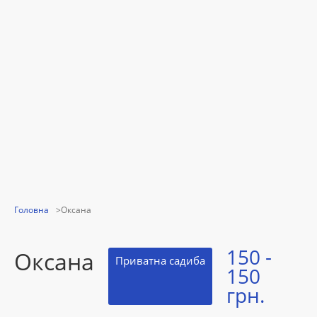
Головна
Оксана
150 -
Оксана
Приватна садиба
150
грн.