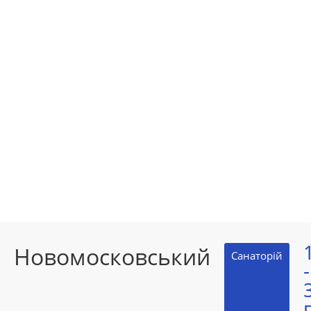
Новомосковський
Санаторій
-