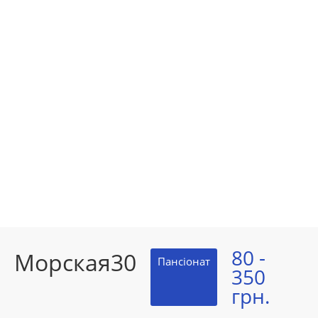
80 -
Морская30
Пансіонат
350
грн.