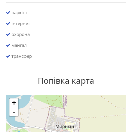
паркінг
інтернет
охорона
мангал
трансфер
Попівка карта
+
-