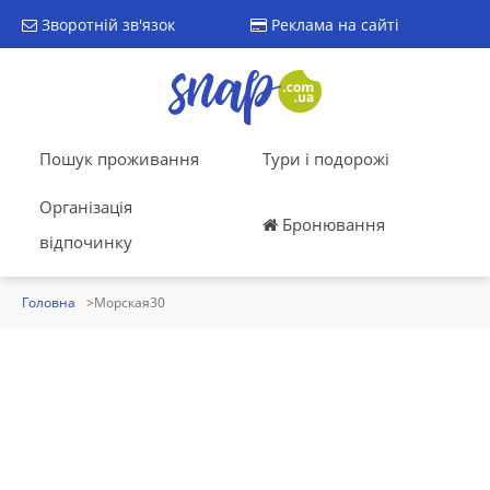
Зворотній зв'язок
Реклама на сайті
Пошук проживання
Тури і подорожі
Організація
Бронювання
відпочинку
Головна
Морская30