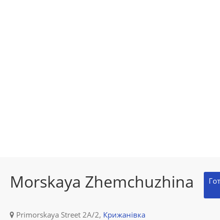
Morskaya Zhemchuzhina
Го
Primorskaya Street 2A/2,
Крижанівка