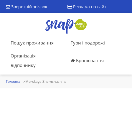
Зворотній зв'язок
Реклама на сайті
Пошук проживання
Тури і подорожі
Організація
Бронювання
відпочинку
Головна
Morskaya Zhemchuzhina