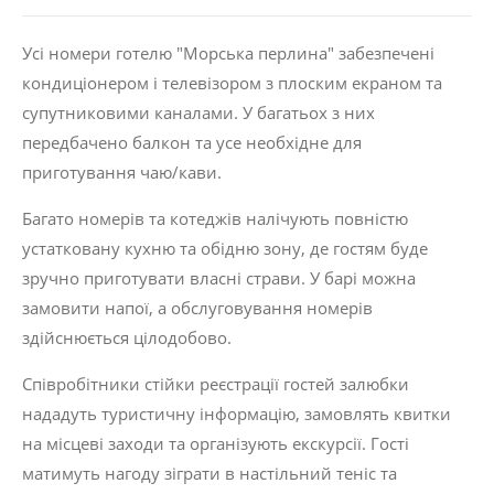
Усі номери готелю "Морська перлина" забезпечені
кондиціонером і телевізором з плоским екраном та
супутниковими каналами. У багатьох з них
передбачено балкон та усе необхідне для
приготування чаю/кави.
Багато номерів та котеджів налічують повністю
устатковану кухню та обідню зону, де гостям буде
зручно приготувати власні страви. У барі можна
замовити напої, а обслуговування номерів
здійснюється цілодобово.
Співробітники стійки реєстрації гостей залюбки
нададуть туристичну інформацію, замовлять квитки
на місцеві заходи та організують екскурсії. Гості
матимуть нагоду зіграти в настільний теніс та