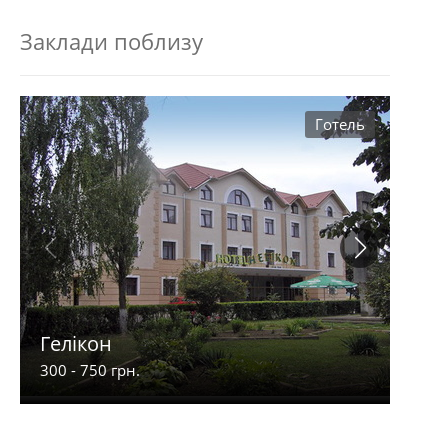
Заклади поблизу
Готель
Гелікон
Ча
300 - 750 грн.
600 -