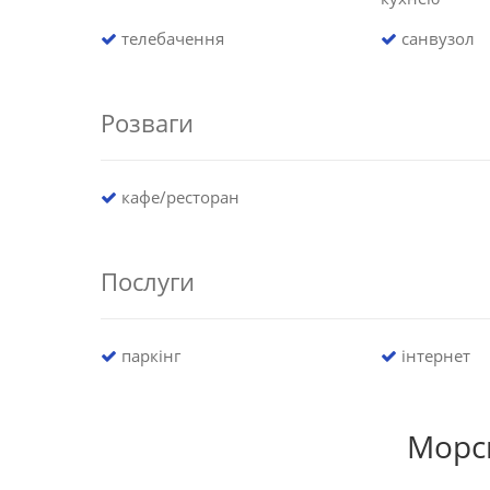
телебачення
санвузол
Розваги
кафе/ресторан
Послуги
паркінг
інтернет
Морс