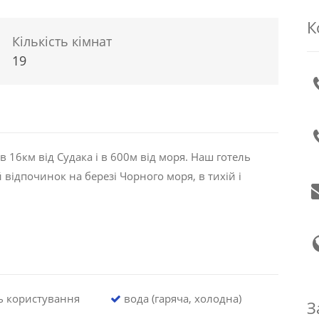
К
Кількість кімнат
19
 16км від Судака і в 600м від моря. Наш готель
відпочинок на березі Чорного моря, в тихій і
ь користування
вода (гаряча, холодна)
З