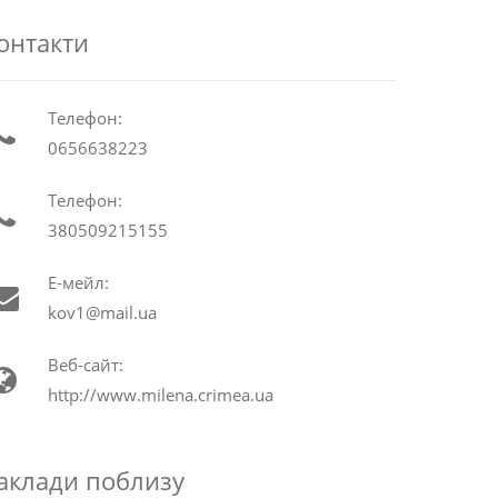
онтакти
Телефон:
0656638223
Телефон:
380509215155
Е-мейл:
kov1@mail.ua
Веб-сайт:
http://www.milena.crimea.ua
аклади поблизу