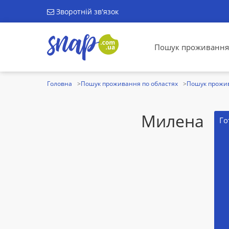
Зворотній зв'язок
Пошук проживання
Головна
Пошук проживання по областях
Пошук прожив
Милена
Го