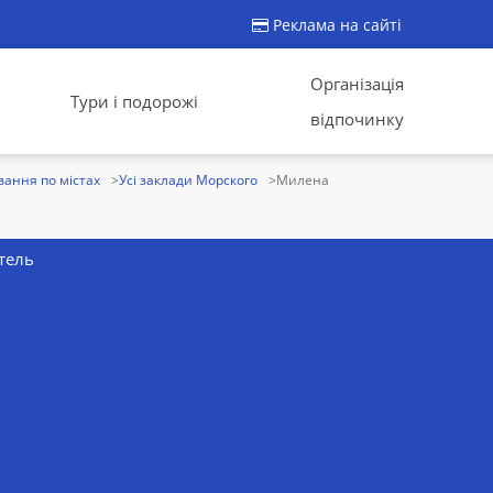
Реклама на сайті
Організація
Тури і подорожі
відпочинку
ання по містах
Усі заклади Морского
Милена
тель