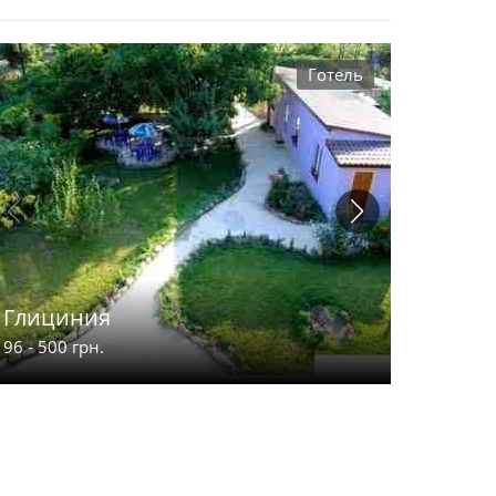
Готель
Глициния
Гостев
96 - 500 грн.
55 - 130 г